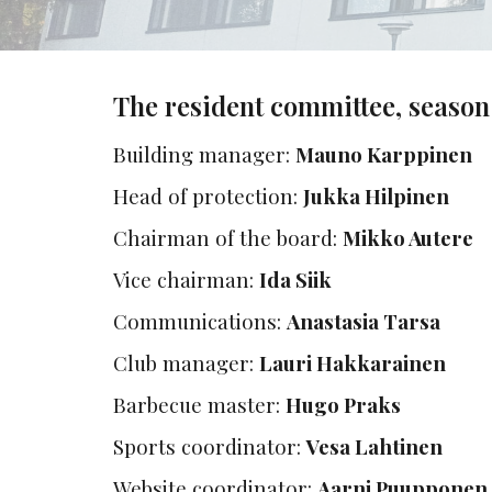
The resident committee, season
Building manager
:
Mauno Karppinen
Head of protection
:
Jukka Hilpinen
Chairman of the board
:
Mikko Autere
Vice chairman
:
Ida Siik
Communications
:
Anastasia Tarsa
Club manager
:
Lauri Hakkarainen
Barbecue master
:
Hugo Praks
Sports coordinator
:
Vesa Lahtinen
Website coordinator
:
Aarni Puupponen