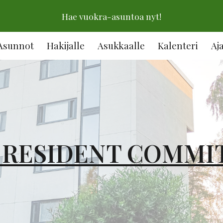
Hae vuokra-asuntoa nyt!
ip to main content
Skip to navigat
Asunnot
Hakijalle
Asukkaalle
Kalenteri
Aj
 RESIDENT COMMI