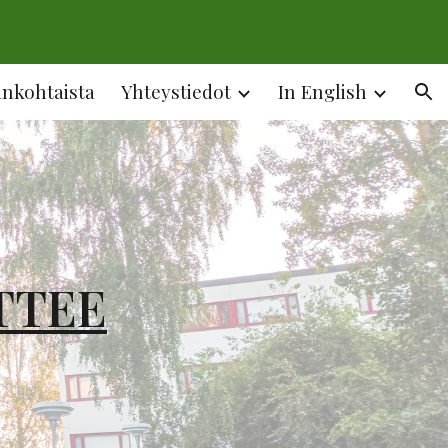
ion
ankohtaista
Yhteystiedot
In English
TTEE