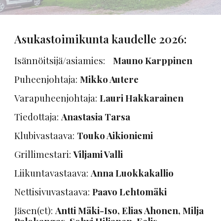
Asukastoimikunta kaudelle 2026:
Isännöitsijä/asiamies:
Mauno Karppinen
Puheenjohtaja:
Mikko Autere
Varapuheenjohtaja:
Lauri Hakkarainen
Tiedottaja:
Anastasia Tarsa
Klubivastaava:
Touko Aikioniemi
Grillimestari:
Viljami Valli
Liikuntavastaava:
Anna Luokkakallio
Nettisivuvastaava:
Paavo Lehtomäki
Jäsen(et):
Antti Mäki-Iso, Elias Ahonen, Milja