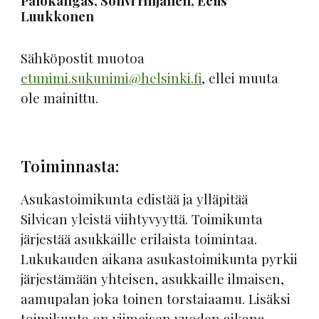
Palokangas, Sohvi Hiljanen, Eelis
Luukkonen
Sähköpostit muotoa
etunimi.sukunimi@helsinki.fi
, ellei muuta
ole mainittu.
Toiminnasta:
Asukastoimikunta edistää ja ylläpitää
Silvican yleistä viihtyvyyttä. Toimikunta
järjestää asukkaille erilaista toimintaa.
Lukukauden aikana asukastoimikunta pyrkii
järjestämään yhteisen, asukkaille ilmaisen,
aamupalan joka toinen torstaiaamu. Lisäksi
toimikunta on viimeisen vuoden aikana